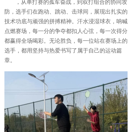
，
从单打赛的孤军奋战，到双打组合的协同攻
防，选手们在跑动、跳动、击球间，展现出扎实的
技术功底与顽强的拼搏精神。汗水浸湿球衣，呐喊
点燃赛场，每一分的争夺都扣人心弦，每一次得分
都赢得全场喝彩。无论胜负，每一位站在赛场上的
选手，都用坚持与热爱书写了属于自己的运动篇
章。