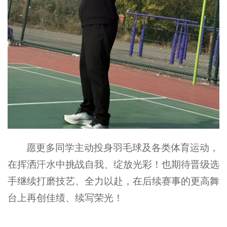
愿更多同学主动投身羽毛球及各类体育运动，
在挥洒汗水中挑战自我、绽放光彩！也期待晋级选
手继续打磨技艺、全力以赴，在后续赛事的更高舞
台上再创佳绩、续写荣光！